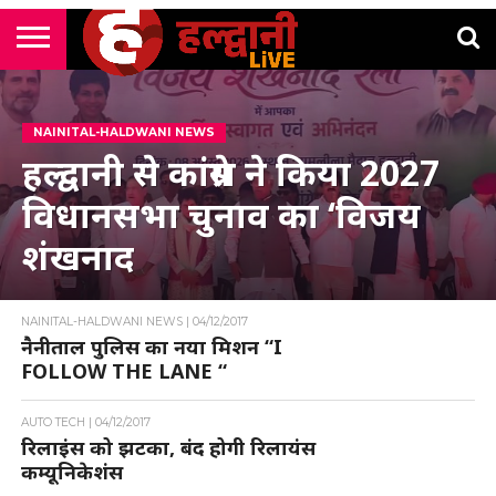
राष्ट्रीय
सी
उत्तराखंड
खेल
मनोरंजन
सम्पादकीय
जॉब
एम
न्यूज़
अलर्ट्स
कॉर्नर
NAINITAL-HALDWANI NEWS
हल्द्वानी से कांग्रेस ने किया 2027
विधानसभा चुनाव का ‘विजय
शंखनाद
NAINITAL-HALDWANI NEWS |
04/12/2017
नैनीताल पुलिस का नया मिशन “I
FOLLOW THE LANE “
AUTO TECH |
04/12/2017
रिलाइंस को झटका, बंद होगी रिलायंस
कम्यूनिकेशंस