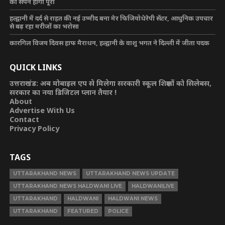
का सपने होगा पूरा
हल्द्वानी में दर्द से राहत की नई उम्मीद बना मेर फिजियोथेरेपी सेंटर, आधुनिक उपचार
से बढ़ रहा मरीजों का भरोसा
कारगिल विजय दिवस हाफ मैराथन, हल्द्वानी के वाशु भगत ने दिल्ली में जीता पदक
QUICK LINKS
उत्तराखंड: अब मोबाइल एप से मिलेगा सरकारी स्कूल शिक्षकों को सिलेबस,
सरकार का नया डिजिटल प्लान तैयार !
About
Advertise With Us
Contact
Privacy Policy
TAGS
UTTARAKHAND NEWS
UTTARAKHAND NEWS UPDATE
UTTARAKHAND NEWS HALDWANI LIVE
HALDWANILIVE
UTTARAKHAND
HALDWANI
HALDWANI NEWS
UTTARAKHAND
FEATURED
POLICE