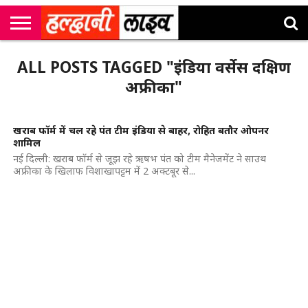
राष्ट्रीय
सी
उत्तराखंड
खेल
मनोरंजन
सम्पादकीय
जॉब
ALL POSTS TAGGED "इंडिया वर्सेस दक्षिण
एम
न्यूज़
अलर्ट्स
कॉर्नर
अफ्रीका"
खराब फॉर्म में चल रहे पंत टीम इंडिया से बाहर, रोहित बतौर ओपनर
शामिल
नई दिल्ली: खराब फॉर्म से जूझ रहे ऋषभ पंत को टीम मैनेजमेंट ने साउथ
अफ्रीका के खिलाफ विशाखापट्टम में 2 अक्टबूर से...