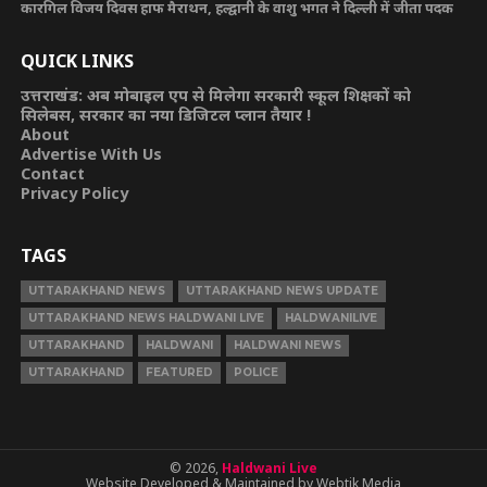
कारगिल विजय दिवस हाफ मैराथन, हल्द्वानी के वाशु भगत ने दिल्ली में जीता पदक
QUICK LINKS
उत्तराखंड: अब मोबाइल एप से मिलेगा सरकारी स्कूल शिक्षकों को
सिलेबस, सरकार का नया डिजिटल प्लान तैयार !
About
Advertise With Us
Contact
Privacy Policy
TAGS
UTTARAKHAND NEWS
UTTARAKHAND NEWS UPDATE
UTTARAKHAND NEWS HALDWANI LIVE
HALDWANILIVE
UTTARAKHAND
HALDWANI
HALDWANI NEWS
UTTARAKHAND
FEATURED
POLICE
© 2026,
Haldwani Live
Website Developed & Maintained by Webtik Media