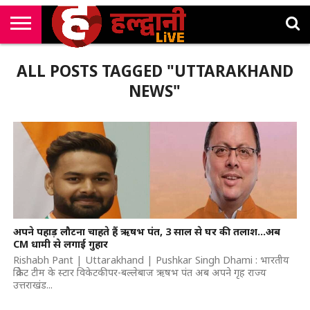
राष्ट्रीय
सी
उत्तराखंड
खेल
मनोरंजन
सम्पादकीय
जॉब
ALL POSTS TAGGED "UTTARAKHAND
एम
न्यूज़
अलर्ट्स
कॉर्नर
NEWS"
अपने पहाड़ लौटना चाहते हैं ऋषभ पंत, 3 साल से घर की तलाश…अब
CM धामी से लगाई गुहार
Rishabh Pant | Uttarakhand | Pushkar Singh Dhami : भारतीय
क्रिकेट टीम के स्टार विकेटकीपर-बल्लेबाज ऋषभ पंत अब अपने गृह राज्य
उत्तराखंड...