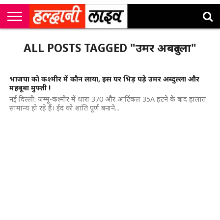
राष्ट्रीय
सी
उत्तराखंड
खेल
मनोरंजन
सम्पादकीय
जॉब
ALL POSTS TAGGED "उमर अबदुल्ला"
एम
न्यूज़
अलर्ट्स
कॉर्नर
भाजपा को कश्मीर में कौन लाया, इस पर भिड़ पड़े उमर अब्दुल्ला और
महबूबा मुफ्ती !
नई दिल्ली: जम्मू-कश्मीर में धारा 370 और आर्टिकल 35A हटने के बाद हालात
सामान्य हो रहे हैं। ईद को शांति पूर्ण बनाने...