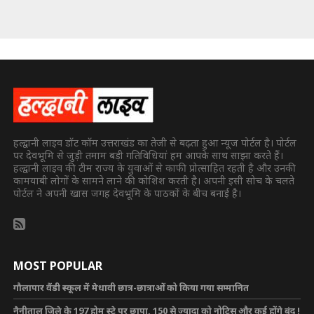
हल्द्वानी लाइव डॉट कॉम उत्तराखंड का तेजी से बढ़ता हुआ न्यूज पोर्टल है। पोर्टल
पर देवभूमि से जुड़ी तमाम बड़ी गतिविधियां हम आपके साथ साझा करते हैं।
हल्द्वानी लाइव की टीम राज्य के युवाओं से काफी प्रोत्साहित रहती है और उनकी
कामयाबी लोगों के सामने लाने की कोशिश करती है। अपनी इसी सोच के चलते
पोर्टल ने अपनी खास जगह देवभूमि के पाठकों के बीच बनाई है।
MOST POPULAR
गौलापार वैंडी स्कूल में मेधावी छात्र-छात्राओं को किया गया सम्मानित
नैनीताल जिले के 197 होम स्टे पर छापा, 150 से ज्यादा को नोटिस और कई होंगे बंद !