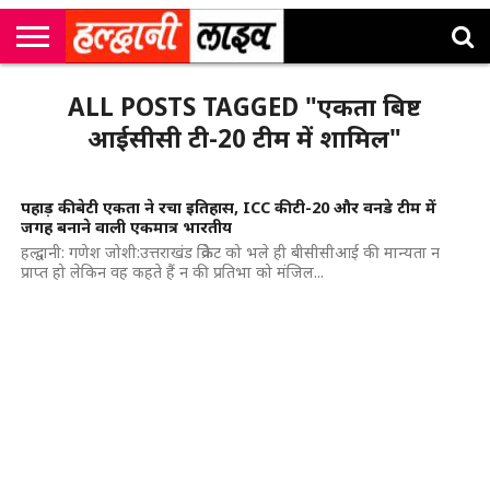
राष्ट्रीय
सी
उत्तराखंड
खेल
मनोरंजन
सम्पादकीय
जॉब
ALL POSTS TAGGED "एकता बिष्ट
एम
न्यूज़
अलर्ट्स
कॉर्नर
आईसीसी टी-20 टीम में शामिल"
पहाड़ की बेटी एकता ने रचा इतिहास, ICC की टी-20 और वनडे टीम में
जगह बनाने वाली एकमात्र भारतीय
हल्द्वानी: गणेश जोशी:उत्तराखंड क्रिकेट को भले ही बीसीसीआई की मान्यता न
प्राप्त हो लेकिन वह कहते हैं न की प्रतिभा को मंजिल...