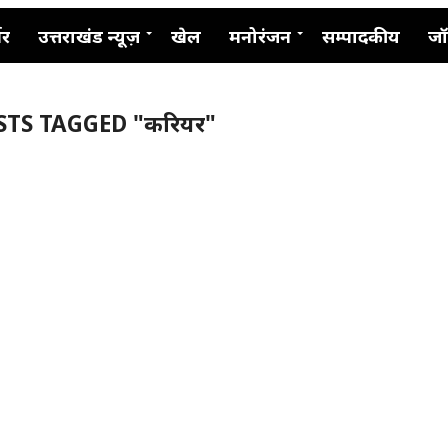
नर
उत्तराखंड न्यूज़
खेल
मनोरंजन
सम्पादकीय
जॉ
STS TAGGED "करियर"