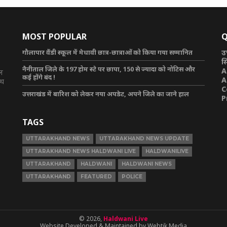
MOST POPULAR
Q
गौलापार वैंडी स्कूल में मेधावी छात्र-छात्राओं को किया गया सम्मानित
उ
स
नैनीताल जिले के 197 होम स्टे पर छापा, 150 से ज्यादा को नोटिस और
A
टल
कई होंगे बंद !
A
ाथ
C
उत्तराखंड में बारिश को लेकर नया अपडेट, अपने जिले का जाने हाल
P
TAGS
UTTARAKHAND NEWS
UTTARAKHAND NEWS UPDATE
UTTARAKHAND NEWS HALDWANI LIVE
HALDWANILIVE
UTTARAKHAND
HALDWANI
HALDWANI NEWS
UTTARAKHAND
FEATURED
POLICE
© 2026,
Haldwani Live
Website Developed & Maintained by Webtik Media