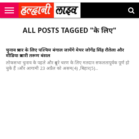
राष्ट्रीय
सी
उत्तराखंड
खेल
मनोरंजन
सम्पादकीय
जॉब
ALL POSTS TAGGED "के लिए"
एम
न्यूज़
अलर्ट्स
कॉर्नर
चुनाव प्रचार के लिए पश्चिम बंगाल जायेंगे मेयर जोगेंद्र सिंह रौतेला और
मीडिया प्रभारी तरूण बंसल
लोकसभा चुनाव के पहले और दूसरे चरण के लिए मतदान सफलतापूर्वक पूर्ण हो
चुके हैं ।और आगामी 23 अप्रैल को असम(4) ,बिहार(5)...