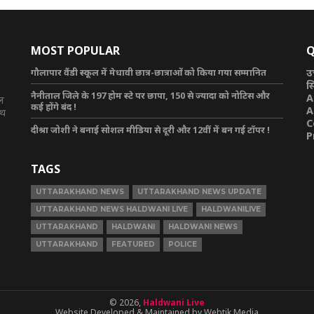
MOST POPULAR
Q
गौलापार वैंडी स्कूल में मेधावी छात्र-छात्राओं को किया गया सम्मानित
उ
स
नैनीताल जिले के 197 होम स्टे पर छापा, 150 से ज्यादा को नोटिस और
A
टल
कई होंगे बंद !
A
ाथ
C
दीश्रा जोशी ने बनाई सोशल मीडिया से दूरी और 12वीं में बन गई टॉपर !
P
TAGS
UTTARAKHAND NEWS
UTTARAKHAND NEWS UPDATE
UTTARAKHAND NEWS HALDWANI LIVE
HALDWANILIVE
UTTARAKHAND
HALDWANI
HALDWANI NEWS
UTTARAKHAND
FEATURED
POLICE
© 2026,
Haldwani Live
Website Developed & Maintained by Webtik Media