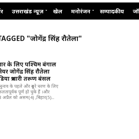
नर
उत्तराखंड न्यूज़
खेल
मनोरंजन
सम्पादकीय
जॉ
GGED "जोगेंद्र सिंह रौतेला"
्रचार के लिए पश्चिम बंगाल
मेयर जोगेंद्र सिंह रौतेला
िया प्रभारी तरूण बंसल
नाव के पहले और दूसरे चरण के लिए
ापूर्वक पूर्ण हो चुके हैं ।और
अप्रैल को असम(4) ,बिहार(5)...