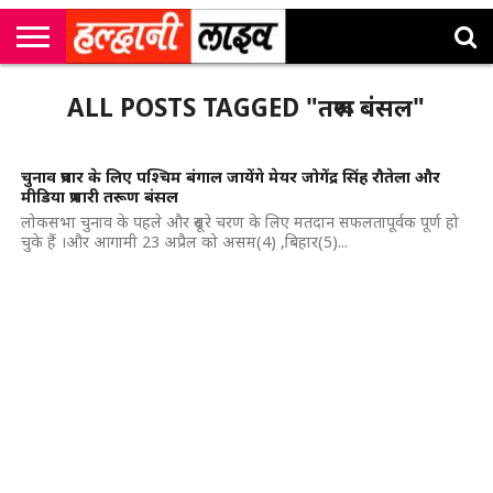
राष्ट्रीय
सी
उत्तराखंड
खेल
मनोरंजन
सम्पादकीय
जॉब
ALL POSTS TAGGED "तरूण बंसल"
एम
न्यूज़
अलर्ट्स
कॉर्नर
चुनाव प्रचार के लिए पश्चिम बंगाल जायेंगे मेयर जोगेंद्र सिंह रौतेला और
मीडिया प्रभारी तरूण बंसल
लोकसभा चुनाव के पहले और दूसरे चरण के लिए मतदान सफलतापूर्वक पूर्ण हो
चुके हैं ।और आगामी 23 अप्रैल को असम(4) ,बिहार(5)...