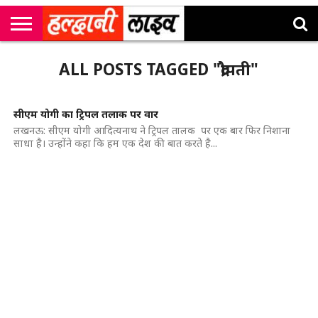
राष्ट्रीय
सी
उत्तराखंड
खेल
मनोरंजन
सम्पादकीय
जॉब
ALL POSTS TAGGED "द्रौपती"
एम
न्यूज़
अलर्ट्स
कॉर्नर
सीएम योगी का ट्रिपल तलाक पर वार
लखनऊ: सीएम योगी आदित्यनाथ ने ट्रिपल तालक पर एक बार फिर निशाना
साधा है। उन्होंने कहा कि हम एक देश की बात करते है...