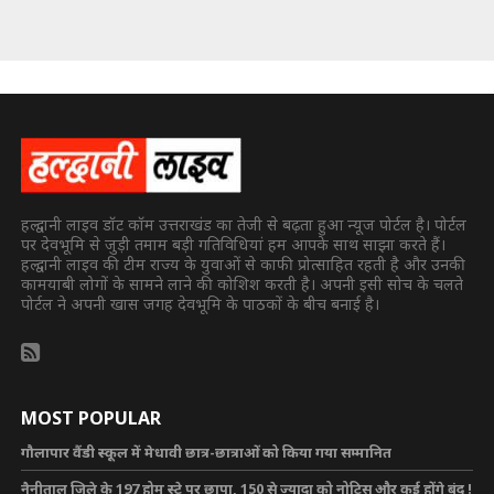
हल्द्वानी लाइव डॉट कॉम उत्तराखंड का तेजी से बढ़ता हुआ न्यूज पोर्टल है। पोर्टल
पर देवभूमि से जुड़ी तमाम बड़ी गतिविधियां हम आपके साथ साझा करते हैं।
हल्द्वानी लाइव की टीम राज्य के युवाओं से काफी प्रोत्साहित रहती है और उनकी
कामयाबी लोगों के सामने लाने की कोशिश करती है। अपनी इसी सोच के चलते
पोर्टल ने अपनी खास जगह देवभूमि के पाठकों के बीच बनाई है।
MOST POPULAR
गौलापार वैंडी स्कूल में मेधावी छात्र-छात्राओं को किया गया सम्मानित
नैनीताल जिले के 197 होम स्टे पर छापा, 150 से ज्यादा को नोटिस और कई होंगे बंद !