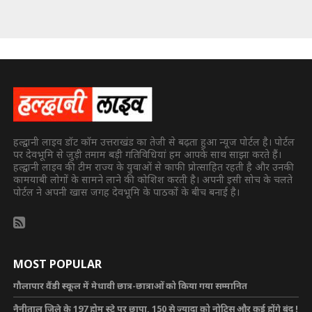
हल्द्वानी लाइव डॉट कॉम उत्तराखंड का तेजी से बढ़ता हुआ न्यूज पोर्टल है। पोर्टल
पर देवभूमि से जुड़ी तमाम बड़ी गतिविधियां हम आपके साथ साझा करते हैं।
हल्द्वानी लाइव की टीम राज्य के युवाओं से काफी प्रोत्साहित रहती है और उनकी
कामयाबी लोगों के सामने लाने की कोशिश करती है। अपनी इसी सोच के चलते
पोर्टल ने अपनी खास जगह देवभूमि के पाठकों के बीच बनाई है।
MOST POPULAR
गौलापार वैंडी स्कूल में मेधावी छात्र-छात्राओं को किया गया सम्मानित
नैनीताल जिले के 197 होम स्टे पर छापा, 150 से ज्यादा को नोटिस और कई होंगे बंद !