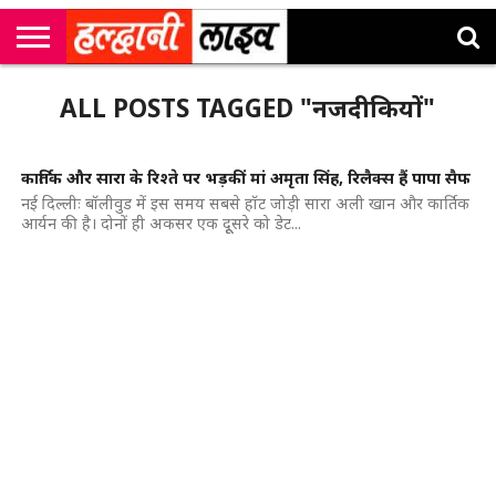
राष्ट्रीय
सी
उत्तराखंड
खेल
मनोरंजन
सम्पादकीय
जॉब
ALL POSTS TAGGED "नजदीकियों"
एम
न्यूज़
अलर्ट्स
कॉर्नर
कार्तिक और सारा के रिश्ते पर भड़कीं मां अमृता सिंह, रिलैक्स हैं पापा सैफ
नई दिल्लीः बॉलीवुड में इस समय सबसे हॉट जोड़ी सारा अली खान और कार्तिक
आर्यन की है। दोनों ही अकसर एक दूूसरे को डेट...