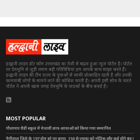
हल्द्वानी लाइव डॉट कॉम उत्तराखंड का तेजी से बढ़ता हुआ न्यूज पोर्टल है। पोर्टल
पर देवभूमि से जुड़ी तमाम बड़ी गतिविधियां हम आपके साथ साझा करते हैं।
हल्द्वानी लाइव की टीम राज्य के युवाओं से काफी प्रोत्साहित रहती है और उनकी
कामयाबी लोगों के सामने लाने की कोशिश करती है। अपनी इसी सोच के चलते
पोर्टल ने अपनी खास जगह देवभूमि के पाठकों के बीच बनाई है।
MOST POPULAR
गौलापार वैंडी स्कूल में मेधावी छात्र-छात्राओं को किया गया सम्मानित
नैनीताल जिले के 197 होम स्टे पर छापा, 150 से ज्यादा को नोटिस और कई होंगे बंद !