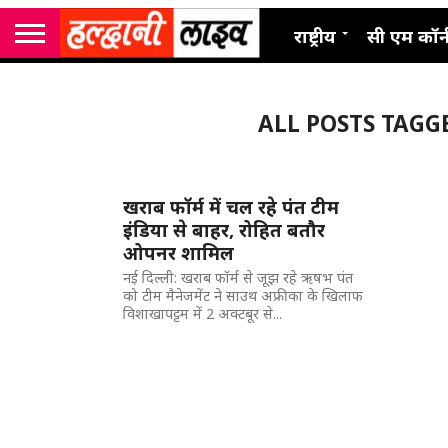
राष्ट्रीय
सी एम कॉर्
ALL POSTS TAGGED "
खराब फॉर्म में चल रहे पंत टीम
इंडिया से बाहर, रोहित बतौर
ओपनर शामिल
नई दिल्ली: खराब फॉर्म से जूझ रहे ऋषभ पंत
को टीम मैनेजमेंट ने साउथ अफ्रीका के खिलाफ
विशाखापट्टम में 2 अक्टबूर से...