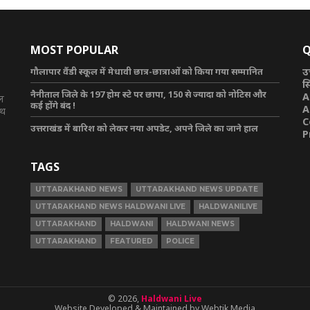
MOST POPULAR
Q
गौलापार वैंडी स्कूल में मेधावी छात्र-छात्राओं को किया गया सम्मानित
उ
स
नैनीताल जिले के 197 होम स्टे पर छापा, 150 से ज्यादा को नोटिस और
A
टल
कई होंगे बंद !
A
ाथ
C
उत्तराखंड में बारिश को लेकर नया अपडेट, अपने जिले का जाने हाल
P
TAGS
UTTARAKHAND NEWS
UTTARAKHAND NEWS UPDATE
UTTARAKHAND NEWS HALDWANI LIVE
HALDWANILIVE
UTTARAKHAND
HALDWANI
HALDWANI NEWS
UTTARAKHAND
FEATURED
POLICE
© 2026,
Haldwani Live
Website Developed & Maintained by Webtik Media