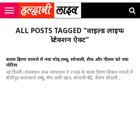
राष्ट्रीय
सी
उत्तराखंड
खेल
मनोरंजन
सम्पादकीय
जॉब
ALL POSTS TAGGED "वाइल्ड लाइफ
एम
न्यूज़
अलर्ट्स
कॉर्नर
प्रोटेक्शन ऐक्ट"
काला हिरण मामले में नया मोड़,तब्बू, सोनाली, सैफ और नीलम को नया
नोटिस
नई दिल्ली। राजस्थान उच्च न्यायालय ने 1998 के काला हिरण शिकार मामले में
बॉलीवुड कलाकारों तब्बू, सैफ अली खान, सोनाली बेंद्रे, नीलम कोठारी...