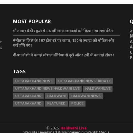
MOST POPULAR
Q
गौलापार वैंडी स्कूल में मेधावी छात्र-छात्राओं को किया गया सम्मानित
उ
स
नैनीताल जिले के 197 होम स्टे पर छापा, 150 से ज्यादा को नोटिस और
A
टल
कई होंगे बंद !
A
ाथ
C
दीश्रा जोशी ने बनाई सोशल मीडिया से दूरी और 12वीं में बन गई टॉपर !
P
TAGS
UTTARAKHAND NEWS
UTTARAKHAND NEWS UPDATE
UTTARAKHAND NEWS HALDWANI LIVE
HALDWANILIVE
UTTARAKHAND
HALDWANI
HALDWANI NEWS
UTTARAKHAND
FEATURED
POLICE
© 2026,
Haldwani Live
Website Developed & Maintained by Webtik Media