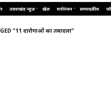
नर
उत्तराखंड न्यूज़
खेल
मनोरंजन
सम्पादकीय
जॉ
ED "11 दारोगाओं का तबादला"