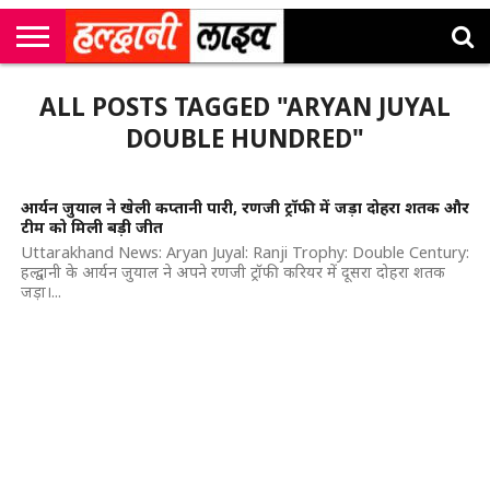
राष्ट्रीय
सी
उत्तराखंड
खेल
मनोरंजन
सम्पादकीय
जॉब
ALL POSTS TAGGED "ARYAN JUYAL
एम
न्यूज़
अलर्ट्स
कॉर्नर
DOUBLE HUNDRED"
आर्यन जुयाल ने खेली कप्तानी पारी, रणजी ट्रॉफी में जड़ा दोहरा शतक और
टीम को मिली बड़ी जीत
Uttarakhand News: Aryan Juyal: Ranji Trophy: Double Century:
हल्द्वानी के आर्यन जुयाल ने अपने रणजी ट्रॉफी करियर में दूसरा दोहरा शतक
जड़ा।...