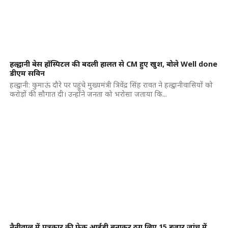
हल्द्वानी बेस हॉस्पिटल की बदली हालत से CM हुए खुश, बोले Well done
डीएम सविन
हल्द्वानी: कुमाऊं दौरे पर पहुंचे मुख्यमंत्री त्रिवेंद्र सिंह रावत ने हल्द्वानीवासियों को
करोड़ों की सौगात दी। उन्होंने जनता को भरोसा जताया कि...
नैनीताल में पत्रकार की फेक आईडी बनाकर ठग लिए 15 हजार,जांच में