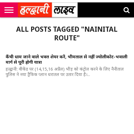
राष्ट्रीय
सी
उत्तराखंड
खेल
मनोरंजन
सम्पादकीय
जॉब
ALL POSTS TAGGED "NAINITAL
एम
न्यूज़
अलर्ट्स
कॉर्नर
ROUTE"
कैंची धाम जाने वाले भक्त शेयर करें, भीमताल से नहीं ज्योलीकोट-भवाली
मार्ग से पूरी होगी यात्रा
हल्द्वानी: वीकेंड पर (14,15,16 अप्रैल) भीड़ को कंट्रोल करने के लिए नैनीताल
पुलिस ने नया ट्रैफिक प्लान धरातल पर उतार दिया है।...