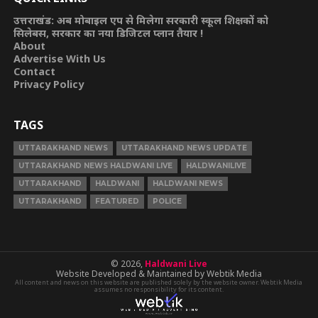
उत्तराखंड: अब मोबाइल एप से मिलेगा सरकारी स्कूल शिक्षकों को
सिलेबस, सरकार का नया डिजिटल प्लान तैयार !
About
Advertise With Us
Contact
Privacy Policy
TAGS
UTTARAKHAND NEWS
UTTARAKHAND NEWS UPDATE
UTTARAKHAND NEWS HALDWANI LIVE
HALDWANILIVE
UTTARAKHAND
HALDWANI
HALDWANI NEWS
UTTARAKHAND
FEATURED
POLICE
© 2026,
Haldwani Live
Website Developed & Maintained by Webtik Media
All content and news on this website are published solely by the website owner. Webtik Media
assumes no responsibility for its content.