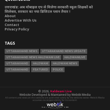
उत्तराखंड: अब मोबाइल एप से मिलेगा सरकारी स्कूल शिक्षकों को
सिलेबस, सरकार का नया डिजिटल प्लान तैयार !
About
Advertise With Us
Contact
Privacy Policy
TAGS
UTTARAKHAND NEWS
UTTARAKHAND NEWS UPDATE
UTTARAKHAND NEWS HALDWANI LIVE
HALDWANILIVE
UTTARAKHAND
HALDWANI
HALDWANI NEWS
UTTARAKHAND
FEATURED
POLICE
© 2026,
Haldwani Live
Website Developed & Maintained by Webtik Media
All content and news on this website are published solely by the website owner. Webtik Media
assumes no responsibility for its content.