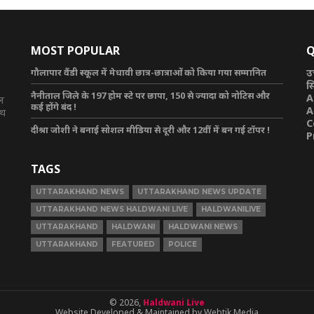
MOST POPULAR
Q
गौलापार वैंडी स्कूल में मेधावी छात्र-छात्राओं को किया गया सम्मानित
उ
स
नैनीताल जिले के 197 होम स्टे पर छापा, 150 से ज्यादा को नोटिस और
A
टल
कई होंगे बंद !
A
ाथ
C
दीश्रा जोशी ने बनाई सोशल मीडिया से दूरी और 12वीं में बन गई टॉपर !
P
TAGS
UTTARAKHAND NEWS
UTTARAKHAND NEWS UPDATE
UTTARAKHAND NEWS HALDWANI LIVE
HALDWANILIVE
UTTARAKHAND
HALDWANI
HALDWANI NEWS
UTTARAKHAND
FEATURED
POLICE
© 2026,
Haldwani Live
Website Developed & Maintained by Webtik Media