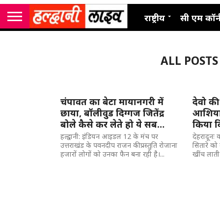
राष्ट्रीय
सी एम कॉर्
ALL POSTS
चंपावत का बेटा मायानगरी में
देवो की
छाया, बॉलीवुड दिग्गज जितेंद्र
आशियाना
बोले कैसे कर लेते हो ये सब…
किया द
हल्द्वानी: इंडियन आइडल 12 के मंच पर
देहरादूनः
उत्तराखंड के पवनदीप राजन की प्रस्तुति रोजाना
सितारे को
हजारों लोगों को उनका फैन बना रही है।...
खींच लाती