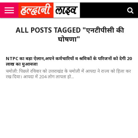
राष्ट्रीय
सी
उत्तराखंड
खेल
मनोरंजन
सम्पादकीय
जॉब
ALL POSTS TAGGED "एनटीपीसी की
एम
न्यूज़
अलर्ट्स
कॉर्नर
घोषणा"
NTPC का बड़ा ऐलान,अपने कर्मचारियों व श्रमिकों के परिजनों को देगी 20
लाख का मुआवजा
चमोली: पिछले रविवार को उत्तराखंड के चमोली में आपदा ने राज्य को हिला कर
रख दिया। आपदा में 204 लोग लापता हो...