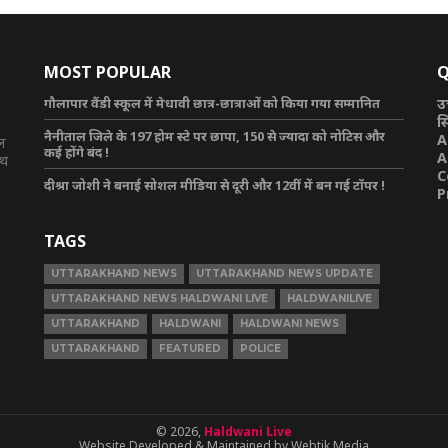
MOST POPULAR
Q
गौलापार वैंडी स्कूल में मेधावी छात्र-छात्राओं को किया गया सम्मानित
उ
स
नैनीताल जिले के 197 होम स्टे पर छापा, 150 से ज्यादा को नोटिस और
A
टल
कई होंगे बंद !
A
ाथ
C
दीश्रा जोशी ने बनाई सोशल मीडिया से दूरी और 12वीं में बन गई टॉपर !
P
TAGS
UTTARAKHAND NEWS
UTTARAKHAND NEWS UPDATE
UTTARAKHAND NEWS HALDWANI LIVE
HALDWANILIVE
UTTARAKHAND
HALDWANI
HALDWANI NEWS
UTTARAKHAND
FEATURED
POLICE
© 2026,
Haldwani Live
Website Developed & Maintained by Webtik Media