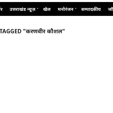
नर
उत्तराखंड न्यूज़
खेल
मनोरंजन
सम्पादकीय
जॉ
 TAGGED "करणवीर कौशल"