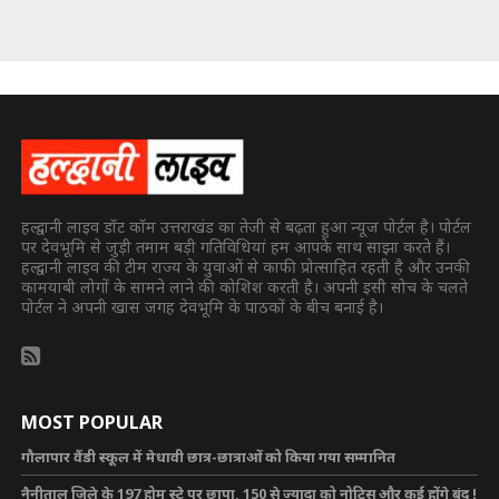
हल्द्वानी लाइव डॉट कॉम उत्तराखंड का तेजी से बढ़ता हुआ न्यूज पोर्टल है। पोर्टल
पर देवभूमि से जुड़ी तमाम बड़ी गतिविधियां हम आपके साथ साझा करते हैं।
हल्द्वानी लाइव की टीम राज्य के युवाओं से काफी प्रोत्साहित रहती है और उनकी
कामयाबी लोगों के सामने लाने की कोशिश करती है। अपनी इसी सोच के चलते
पोर्टल ने अपनी खास जगह देवभूमि के पाठकों के बीच बनाई है।
MOST POPULAR
गौलापार वैंडी स्कूल में मेधावी छात्र-छात्राओं को किया गया सम्मानित
नैनीताल जिले के 197 होम स्टे पर छापा, 150 से ज्यादा को नोटिस और कई होंगे बंद !