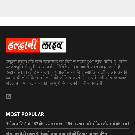
हल्द्वानी लाइव डॉट कॉम उत्तराखंड का तेजी से बढ़ता हुआ न्यूज पोर्टल है। पोर्टल
पर देवभूमि से जुड़ी तमाम बड़ी गतिविधियां हम आपके साथ साझा करते हैं।
हल्द्वानी लाइव की टीम राज्य के युवाओं से काफी प्रोत्साहित रहती है और उनकी
कामयाबी लोगों के सामने लाने की कोशिश करती है। अपनी इसी सोच के चलते
पोर्टल ने अपनी खास जगह देवभूमि के पाठकों के बीच बनाई है।
MOST POPULAR
नैनीताल जिले के 197 होम स्टे पर छापा, 150 से ज्यादा को नोटिस और कई होंगे बंद !
गौलापार वैंडी स्कूल में मेधावी छात्र-छात्राओं को किया गया सम्मानित