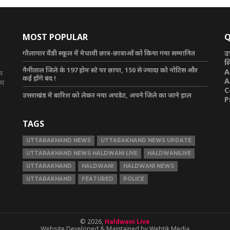
MOST POPULAR
Q
गौलापार वैंडी स्कूल में मेधावी छात्र-छात्राओं को किया गया सम्मानित
उ
स
नैनीताल जिले के 197 होम स्टे पर छापा, 150 से ज्यादा को नोटिस और
A
टल
कई होंगे बंद !
A
ाथ
C
उत्तराखंड में बारिश को लेकर नया अपडेट, अपने जिले का जाने हाल
P
TAGS
UTTARAKHAND NEWS
UTTARAKHAND NEWS UPDATE
UTTARAKHAND NEWS HALDWANI LIVE
HALDWANILIVE
UTTARAKHAND
HALDWANI
HALDWANI NEWS
UTTARAKHAND
FEATURED
POLICE
© 2026,
Haldwani Live
Website Developed & Maintained by Webtik Media