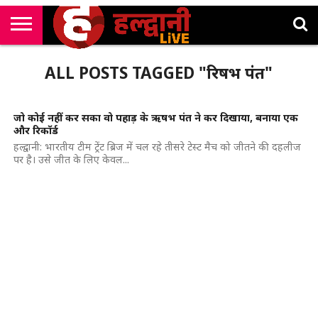
राष्ट्रीय
सी
उत्तराखंड
खेल
मनोरंजन
सम्पादकीय
जॉब
ALL POSTS TAGGED "रिषभ पंत"
एम
न्यूज़
अलर्ट्स
कॉर्नर
जो कोई नहीं कर सका वो पहाड़ के ऋषभ पंत ने कर दिखाया, बनाया एक
और रिकॉर्ड
हल्द्वानी: भारतीय टीम ट्रेंट ब्रिज में चल रहे तीसरे टेस्ट मैच को जीतने की दहलीज
पर है। उसे जीत के लिए केवल...