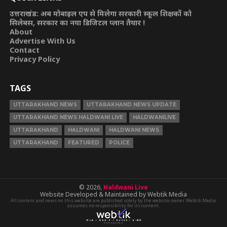
उत्तराखंड: अब मोबाइल एप से मिलेगा सरकारी स्कूल शिक्षकों को
सिलेबस, सरकार का नया डिजिटल प्लान तैयार !
About
Advertise With Us
Contact
Privacy Policy
TAGS
UTTARAKHAND NEWS
UTTARAKHAND NEWS UPDATE
UTTARAKHAND NEWS HALDWANI LIVE
HALDWANILIVE
UTTARAKHAND
HALDWANI
HALDWANI NEWS
UTTARAKHAND
FEATURED
POLICE
© 2026,
Haldwani Live
Website Developed & Maintained by Webtik Media
All content and news on this website are published solely by the website owner. Webtik Media
assumes no responsibility for its content.