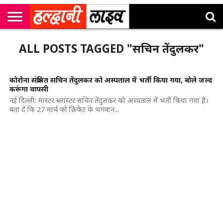
राष्ट्रीय
सी
उत्तराखंड
खेल
मनोरंजन
सम्पादकीय
जॉब
ALL POSTS TAGGED "सचिन तेंदुलकर"
एम
न्यूज़
अलर्ट्स
कॉर्नर
कोरोना संक्रमित सचिन तेंदुलकर को अस्पताल में भर्ती किया गया, बोले जल्द
करूंगा वापसी
नई दिल्ली: मास्टर ब्लास्टर सचिन तेंदुलकर को अस्पताल में भर्ती किया गया है।
बता दें कि 27 मार्च को क्रिकेट के भगवान...