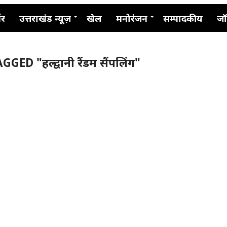
नर
उत्तराखंड न्यूज़
खेल
मनोरंजन
सम्पादकीय
जॉ
ED "हल्द्वानी रैंडम सैंपलिंग"