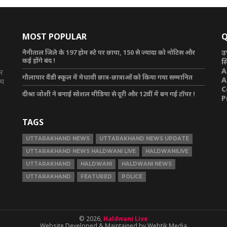
MOST POPULAR
Q
नैनीताल जिले के 197 होम स्टे पर छापा, 150 से ज्यादा को नोटिस और
उ
कई होंगे बंद !
स
A
टल
गौलापार वैंडी स्कूल में मेधावी छात्र-छात्राओं को किया गया सम्मानित
A
ाथ
C
दीश्रा जोशी ने बनाई सोशल मीडिया से दूरी और 12वीं में बन गई टॉपर !
P
TAGS
UTTARAKHAND NEWS
UTTARAKHAND NEWS UPDATE
UTTARAKHAND NEWS HALDWANI LIVE
HALDWANILIVE
UTTARAKHAND
HALDWANI
HALDWANI NEWS
UTTARAKHAND
FEATURED
POLICE
© 2026,
Haldwani Live
Website Developed & Maintained by Webtik Media