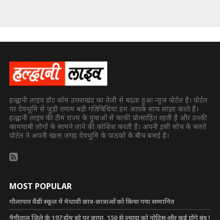
हल्द्वानी लाइव डॉट कॉम उत्तराखंड का तेजी से बढ़ता हुआ न्यूज पोर्टल है। पोर्टल
पर देवभूमि से जुड़ी तमाम बड़ी गतिविधियां हम आपके साथ साझा करते हैं।
हल्द्वानी लाइव की टीम राज्य के युवाओं से काफी प्रोत्साहित रहती है और उनकी
कामयाबी लोगों के सामने लाने की कोशिश करती है। अपनी इसी सोच के चलते
पोर्टल ने अपनी खास जगह देवभूमि के पाठकों के बीच बनाई है।
MOST POPULAR
गौलापार वैंडी स्कूल में मेधावी छात्र-छात्राओं को किया गया सम्मानित
नैनीताल जिले के 197 होम स्टे पर छापा, 150 से ज्यादा को नोटिस और कई होंगे बंद !