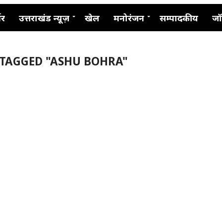
नर
उत्तराखंड न्यूज़
खेल
मनोरंजन
सम्पादकीय
जॉ
 TAGGED "ASHU BOHRA"