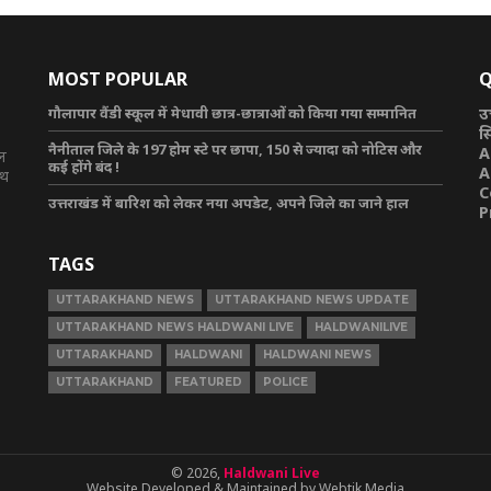
MOST POPULAR
Q
गौलापार वैंडी स्कूल में मेधावी छात्र-छात्राओं को किया गया सम्मानित
उ
स
नैनीताल जिले के 197 होम स्टे पर छापा, 150 से ज्यादा को नोटिस और
A
टल
कई होंगे बंद !
A
ाथ
C
उत्तराखंड में बारिश को लेकर नया अपडेट, अपने जिले का जाने हाल
P
TAGS
UTTARAKHAND NEWS
UTTARAKHAND NEWS UPDATE
UTTARAKHAND NEWS HALDWANI LIVE
HALDWANILIVE
UTTARAKHAND
HALDWANI
HALDWANI NEWS
UTTARAKHAND
FEATURED
POLICE
© 2026,
Haldwani Live
Website Developed & Maintained by Webtik Media