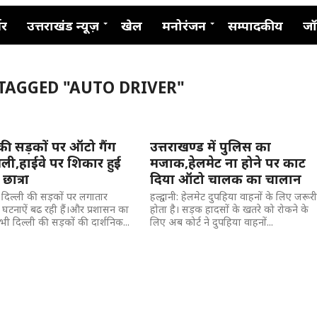
नर
उत्तराखंड न्यूज़
खेल
मनोरंजन
सम्पादकीय
जॉ
 TAGGED "AUTO DRIVER"
की सड़कों पर ऑटो गैंग
उत्तराखण्ड में पुलिस का
धली,हाईवे पर शिकार हुई
मजाक,हेलमेट ना होने पर काट
छात्रा
दिया ऑटो चालक का चालान
 दिल्ली की सड़कों पर लगातार
हल्द्वानी: हेलमेट दुपहिया वाहनों के लिए जरूर
टनाऐं बढ रही हैं।और प्रशासन का
होता है। सड़क हादसों के खतरे को रोकने के
ी दिल्ली की सड़कों की दार्शनिक...
लिए अब कोर्ट ने दुपहिया वाहनों...