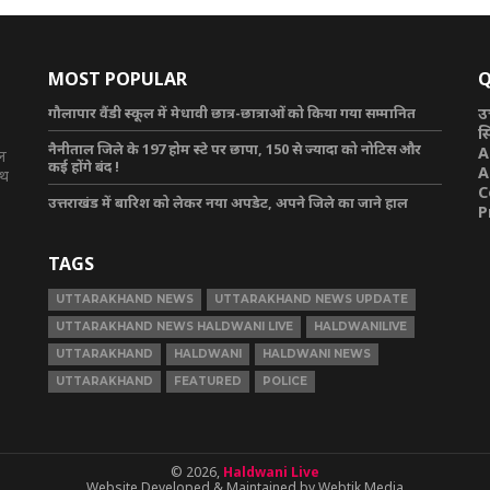
MOST POPULAR
Q
गौलापार वैंडी स्कूल में मेधावी छात्र-छात्राओं को किया गया सम्मानित
उ
स
नैनीताल जिले के 197 होम स्टे पर छापा, 150 से ज्यादा को नोटिस और
A
टल
कई होंगे बंद !
A
ाथ
C
उत्तराखंड में बारिश को लेकर नया अपडेट, अपने जिले का जाने हाल
P
TAGS
UTTARAKHAND NEWS
UTTARAKHAND NEWS UPDATE
UTTARAKHAND NEWS HALDWANI LIVE
HALDWANILIVE
UTTARAKHAND
HALDWANI
HALDWANI NEWS
UTTARAKHAND
FEATURED
POLICE
© 2026,
Haldwani Live
Website Developed & Maintained by Webtik Media