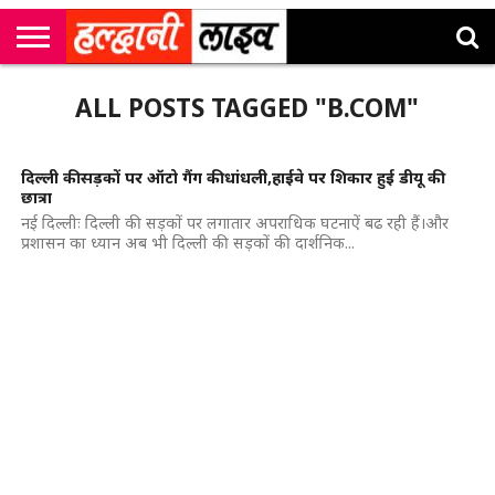
राष्ट्रीय
सी
उत्तराखंड
खेल
मनोरंजन
सम्पादकीय
जॉब
ALL POSTS TAGGED "B.COM"
एम
न्यूज़
अलर्ट्स
कॉर्नर
दिल्ली की सड़कों पर ऑटो गैंग की धांधली,हाईवे पर शिकार हुई डीयू की
छात्रा
नई दिल्लीः दिल्ली की सड़कों पर लगातार अपराधिक घटनाऐं बढ रही हैं।और
प्रशासन का ध्यान अब भी दिल्ली की सड़कों की दार्शनिक...