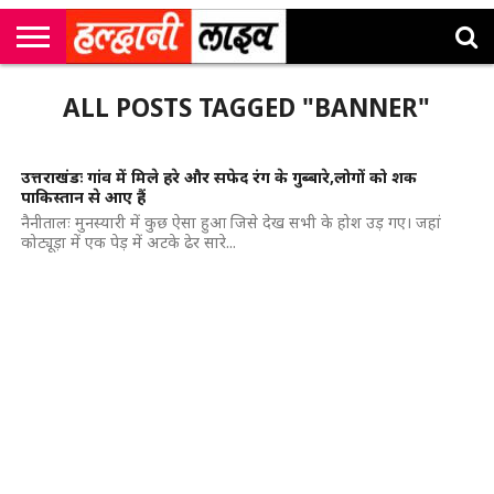
राष्ट्रीय
सी
उत्तराखंड
खेल
मनोरंजन
सम्पादकीय
जॉब
ALL POSTS TAGGED "BANNER"
एम
न्यूज़
अलर्ट्स
कॉर्नर
उत्तराखंडः गांव में मिले हरे और सफेद रंग के गुब्बारे,लोगों को शक
पाकिस्तान से आए हैं
नैनीतालः मुनस्यारी में कुछ ऐसा हुआ जिसे देख सभी के होश उड़ गए। जहां
कोट्यूड़ा में एक पेड़ में अटके ढेर सारे...