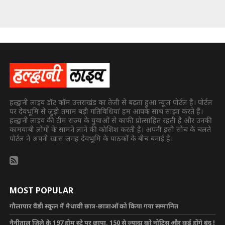
हल्द्वानी लाइव डॉट कॉम उत्तराखंड का तेजी से बढ़ता हुआ न्यूज पोर्टल है। पोर्टल
पर देवभूमि से जुड़ी तमाम बड़ी गतिविधियां हम आपके साथ साझा करते हैं।
हल्द्वानी लाइव की टीम राज्य के युवाओं से काफी प्रोत्साहित रहती है और उनकी
कामयाबी लोगों के सामने लाने की कोशिश करती है। अपनी इसी सोच के चलते
पोर्टल ने अपनी खास जगह देवभूमि के पाठकों के बीच बनाई है।
MOST POPULAR
गौलापार वैंडी स्कूल में मेधावी छात्र-छात्राओं को किया गया सम्मानित
नैनीताल जिले के 197 होम स्टे पर छापा, 150 से ज्यादा को नोटिस और कई होंगे बंद !