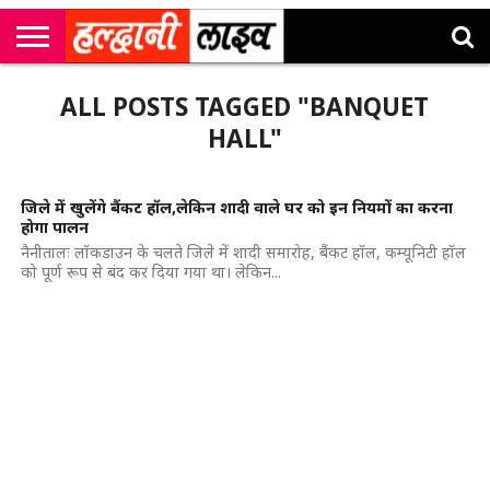
राष्ट्रीय
सी
उत्तराखंड
खेल
मनोरंजन
सम्पादकीय
जॉब
ALL POSTS TAGGED "BANQUET
एम
न्यूज़
अलर्ट्स
कॉर्नर
HALL"
जिले में खुलेंगे बैंकट हॉल,लेकिन शादी वाले घर को इन नियमों का करना
होगा पालन
नैनीतालः लॉकडाउन के चलते जिले में शादी समारोह, बैंकट हॉल, कम्यूनिटी हॉल
को पूर्ण रूप से बंद कर दिया गया था। लेकिन...