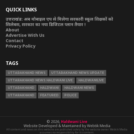
QUICK LINKS
उत्तराखंड: अब मोबाइल एप से मिलेगा सरकारी स्कूल शिक्षकों को
सिलेबस, सरकार का नया डिजिटल प्लान तैयार !
About
Advertise With Us
Contact
Privacy Policy
TAGS
UTTARAKHAND NEWS
UTTARAKHAND NEWS UPDATE
UTTARAKHAND NEWS HALDWANI LIVE
HALDWANILIVE
UTTARAKHAND
HALDWANI
HALDWANI NEWS
UTTARAKHAND
FEATURED
POLICE
© 2026,
Haldwani Live
Website Developed & Maintained by Webtik Media
All content and news on this website are published solely by the website owner. Webtik Media
assumes no responsibility for its content.