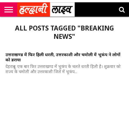
राष्ट्रीय
सी
उत्तराखंड
खेल
मनोरंजन
सम्पादकीय
जॉब
ALL POSTS TAGGED "BREAKING
एम
न्यूज़
अलर्ट्स
कॉर्नर
NEWS"
उत्तराखण्ड में फिर हिली धरती, उत्तरकाशी और चमोली में भूकंप ने लोगों
को डराया
देहरादून: एक बार फिर उत्तराखण्ड में भूकंप के चलते धरती हिली है। शुक्रवार को
राज्य के चमोली और उत्तरकाशी जिले में भूकंप...