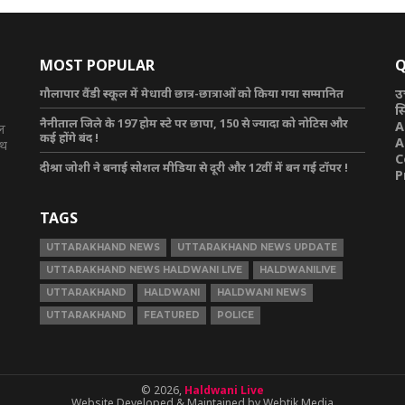
MOST POPULAR
Q
गौलापार वैंडी स्कूल में मेधावी छात्र-छात्राओं को किया गया सम्मानित
उ
स
नैनीताल जिले के 197 होम स्टे पर छापा, 150 से ज्यादा को नोटिस और
A
टल
कई होंगे बंद !
A
ाथ
C
दीश्रा जोशी ने बनाई सोशल मीडिया से दूरी और 12वीं में बन गई टॉपर !
P
TAGS
UTTARAKHAND NEWS
UTTARAKHAND NEWS UPDATE
UTTARAKHAND NEWS HALDWANI LIVE
HALDWANILIVE
UTTARAKHAND
HALDWANI
HALDWANI NEWS
UTTARAKHAND
FEATURED
POLICE
© 2026,
Haldwani Live
Website Developed & Maintained by Webtik Media