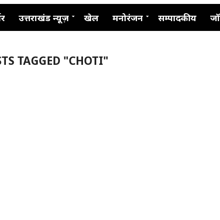
नर
उत्तराखंड न्यूज़
खेल
मनोरंजन
सम्पादकीय
जॉ
STS TAGGED "CHOTI"