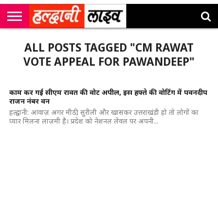
राष्ट्रीय
सी
उत्तराखंड
खेल
मनोरंजन
सम्पादकीय
जॉब
ALL POSTS TAGGED "CM RAWAT
एम
न्यूज़
अलर्ट्स
कॉर्नर
VOTE APPEAL FOR PAWANDEEP"
काम कर गई सीएम रावत की वोट अपील, इस हफ्ते की वोटिंग में पवनदीप
राजन नंबर वन
हल्द्वानी: आवाज़ अगर मीठी, सुरीली और खासकर उत्तराखंडी हो तो लोगों का
प्यार मिलना लाज़मी है। प्रदेश को नेशनल लेवल पर अपनी...