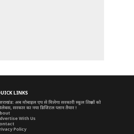
UICK LINKS
त्तराखंड: अब मोबाइल एप से मिलेगा सरकारी स्कूल शिक्षकों को
िलेबस, सरकार का नया डिजिटल प्लान तैयार !
bout
dvertise With Us
ontact
rivacy Policy