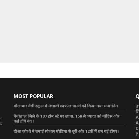
MOST POPULAR
Q
गौलापार वैंडी स्कूल में मेधावी छात्र-छात्राओं को किया गया सम्मानित
उ
स
नैनीताल जिले के 197 होम स्टे पर छापा, 150 से ज्यादा को नोटिस और
A
टल
कई होंगे बंद !
A
ाथ
C
दीश्रा जोशी ने बनाई सोशल मीडिया से दूरी और 12वीं में बन गई टॉपर !
P