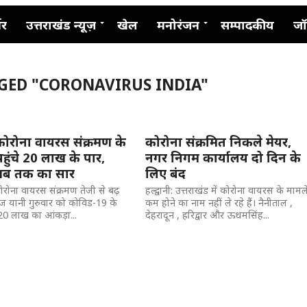
नर
उत्तराखंड न्यूज़
खेल
मनोरंजन
सम्पादकीय
जॉ
GGED "CORONAVIRUS INDIA"
 कोरोना वायरस संक्रमण के
कोरोना संक्रमित निकले मेयर,
हुंचे 20 लाख के पार,
नगर निगम कार्यालय दो दिन के
अब तक का सार
लिए बंद
ोरोना वायरस संक्रमण तेजी से बढ़
हल्द्वानी: उत्तराखंड में कोरोना वायरस के मामल
ज यानी गुरुवार को कोविड-19 के
कम होने का नाम नहीं ले रहे हैं। नैनीताल ,
 20 लाख का आंकड़ा...
देहरादून , हरिद्वार और ऊधमसिंह...