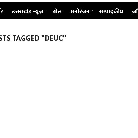
नर
उत्तराखंड न्यूज़
खेल
मनोरंजन
सम्पादकीय
जॉ
STS TAGGED "DEUC"