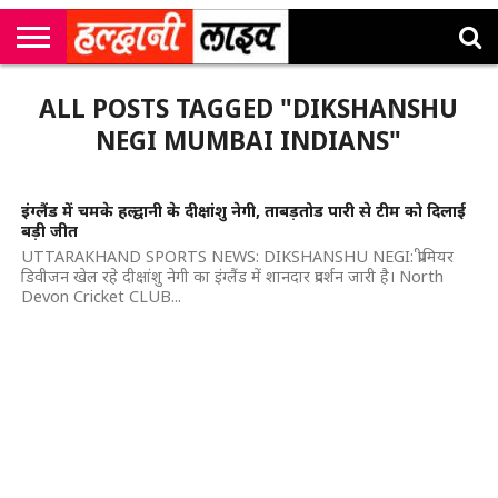
राष्ट्रीय
सी
उत्तराखंड
खेल
मनोरंजन
सम्पादकीय
जॉब
ALL POSTS TAGGED "DIKSHANSHU
एम
न्यूज़
अलर्ट्स
कॉर्नर
NEGI MUMBAI INDIANS"
इंग्लैंड में चमके हल्द्वानी के दीक्षांशु नेगी, ताबड़तोड पारी से टीम को दिलाई
बड़ी जीत
UTTARAKHAND SPORTS NEWS: DIKSHANSHU NEGI: प्रीमियर
डिवीजन खेल रहे दीक्षांशु नेगी का इंग्लैंड में शानदार प्रदर्शन जारी है। North
Devon Cricket CLUB...