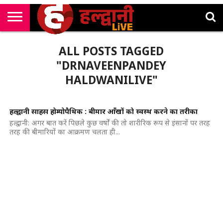
राष्ट्रीय
सी
उत्तराखंड
खेल
मनोरंजन
सम्पादकीय
जॉब
ALL POSTS TAGGED
एम
न्यूज़
अलर्ट्स
कॉर्नर
"DRNAVEENPANDEY
HALDWANILIVE"
हल्द्वानी साहस होम्योपैथिक : बीमार आँखों को स्वस्थ करने का तरीका
हल्द्वानी: अगर बात करें पिछले कुछ वर्षों की तो शारीरिक रूप से इंसानों पर तरह
तरह की बीमारियों का आक्रमण चलता ही...