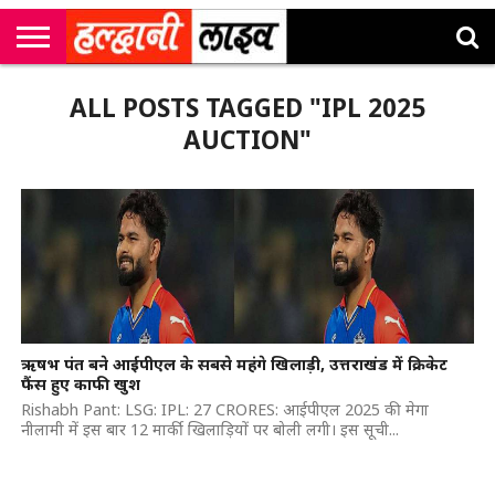
राष्ट्रीय
सी
उत्तराखंड
खेल
मनोरंजन
सम्पादकीय
जॉब
ALL POSTS TAGGED "IPL 2025
एम
न्यूज़
अलर्ट्स
कॉर्नर
AUCTION"
ऋषभ पंत बने आईपीएल के सबसे महंगे खिलाड़ी, उत्तराखंड में क्रिकेट
फैंस हुए काफी खुश
Rishabh Pant: LSG: IPL: 27 CRORES: आईपीएल 2025 की मेगा
नीलामी में इस बार 12 मार्की खिलाड़ियों पर बोली लगी। इस सूची...