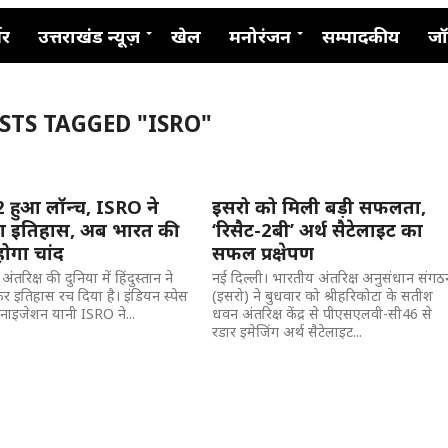
नर
उत्तराखंड न्यूज़
खेल
मनोरंजन
सम्पादकीय
जॉ
STS TAGGED "ISRO"
न-2 हुआ लॉन्च, ISRO ने
इसरो को मिली बड़ी सफलता,
ा इतिहास, अब भारत की
‘रिसैट-2बी’ अर्थ सैटेलाइट का
ं होगा चांद
सफल प्रक्षेपण
अंतरिक्ष की दुनिया में हिंदुस्तान ने
नई दिल्ली। भारतीय अंतरिक्ष अनुसंधान संगठ
र इतिहास रच दिया है। इंडियन स्पेस
(इसरो) ने बुधवार को श्रीहरिकोटा के सतीश
गनाइजेशन यानी ISRO ने...
धवन अंतरिक्ष केंद्र से पीएसएलवी-सी46 से
रडार इमेजिंग अर्थ सैटेलाइट...