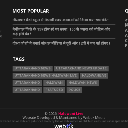
MOST POPULAR
Q
गौलापार वैंडी स्कूल में मेधावी छात्र-छात्राओं को किया गया सम्मानित
उ
स
नैनीताल जिले के 197 होम स्टे पर छापा, 150 से ज्यादा को नोटिस और
A
टल
कई होंगे बंद !
A
ाथ
C
दीश्रा जोशी ने बनाई सोशल मीडिया से दूरी और 12वीं में बन गई टॉपर !
P
TAGS
UTTARAKHAND NEWS
UTTARAKHAND NEWS UPDATE
UTTARAKHAND NEWS HALDWANI LIVE
HALDWANILIVE
UTTARAKHAND
HALDWANI
HALDWANI NEWS
UTTARAKHAND
FEATURED
POLICE
© 2026,
Haldwani Live
Website Developed & Maintained by Webtik Media
news on this website are published solely by the website owner. Webtik Media assumes no responsibility