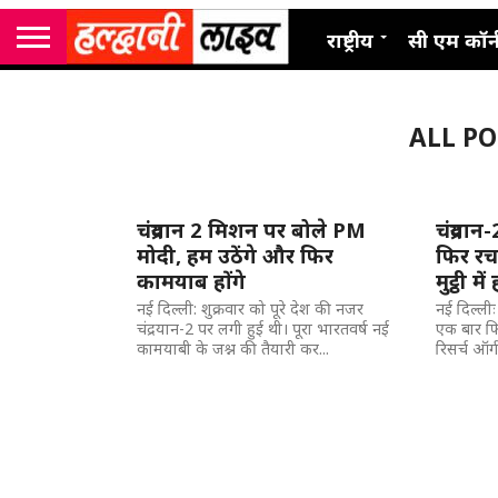
राष्ट्रीय
सी एम कॉर्
ALL PO
चंद्रयान 2 मिशन पर बोले PM
चंद्रया
मोदी, हम उठेंगे और फिर
फिर रच
कामयाब होंगे
मुट्ठी मे
नई दिल्ली: शुक्रवार को पूरे देश की नजर
नई दिल्लीः 
चंद्रयान-2 पर लगी हुई थी। पूरा भारतवर्ष नई
एक बार फि
कामयाबी के जश्न की तैयारी कर...
रिसर्च ऑर्