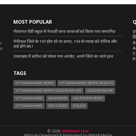
MOST POPULAR
Q
गौलापार वैंडी स्कूल में मेधावी छात्र-छात्राओं को किया गया सम्मानित
उ
स
नैनीताल जिले के 197 होम स्टे पर छापा, 150 से ज्यादा को नोटिस और
A
टल
कई होंगे बंद !
A
ाथ
C
उत्तराखंड में बारिश को लेकर नया अपडेट, अपने जिले का जाने हाल
P
TAGS
UTTARAKHAND NEWS
UTTARAKHAND NEWS UPDATE
UTTARAKHAND NEWS HALDWANI LIVE
HALDWANILIVE
UTTARAKHAND
HALDWANI
HALDWANI NEWS
UTTARAKHAND
FEATURED
POLICE
© 2026,
Haldwani Live
Website Developed & Maintained by Webtik Media