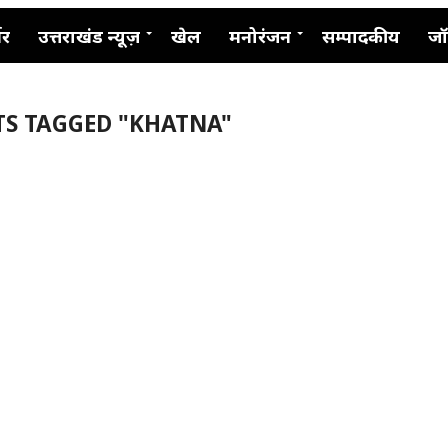
नर
उत्तराखंड न्यूज़
खेल
मनोरंजन
सम्पादकीय
जॉ
TS TAGGED "KHATNA"