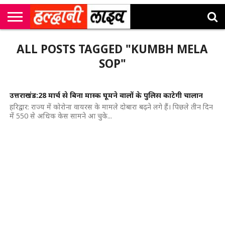
राष्ट्रीय
सी
उत्तराखंड
खेल
मनोरंजन
सम्पादकीय
जॉब
ALL POSTS TAGGED "KUMBH MELA
एम
न्यूज़
अलर्ट्स
कॉर्नर
SOP"
उत्तराखंड:28 मार्च से बिना मास्क घूमने वालों के पुलिस काटेगी चालान
हरिद्वार: राज्य में कोरोना वायरस के मामले दोबारा बढ़ने लगे हैं। पिछले तीन दिन
में 550 से अधिक केस सामने आ चुके...