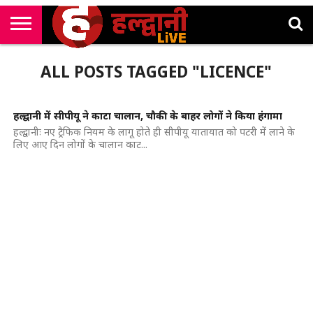
राष्ट्रीय
सी
उत्तराखंड
खेल
मनोरंजन
सम्पादकीय
जॉब
ALL POSTS TAGGED "LICENCE"
एम
न्यूज़
अलर्ट्स
कॉर्नर
हल्द्वानी में सीपीयू ने काटा चालान, चौकी के बाहर लोगों ने किया हंगामा
हल्द्वानीः नए ट्रैफिक नियम के लागू होते ही सीपीयू यातायात को पटरी में लाने के
लिए आए दिन लोगों के चालान काट...