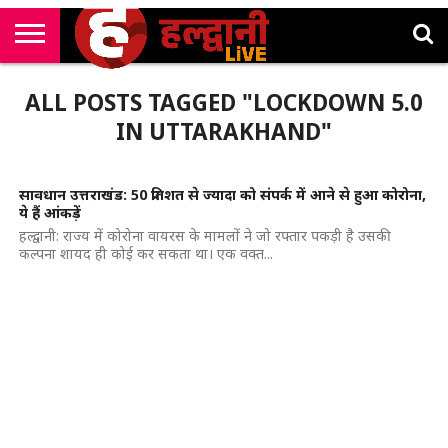
राष्ट्रीय
सी
उत्तराखंड
खेल
मनोरंजन
सम्पादकीय
जॉब
ALL POSTS TAGGED "LOCKDOWN 5.0
एम
न्यूज़
अलर्ट्स
कॉर्नर
IN UTTARAKHAND"
सावधान उत्तराखंड: 50 प्रतिशत से ज्यादा को संपर्क में आने से हुआ कोरोना,
ये हैं आंकड़ें
हल्द्वानी: राज्य में कोरोना वायरस के मामलों ने जो रफ्तार पकड़ी है उसकी
कल्पना शायद ही कोई कर सकता था। एक वक्त...