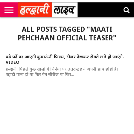
राष्ट्रीय
सी
उत्तराखंड
खेल
मनोरंजन
सम्पादकीय
जॉब
ALL POSTS TAGGED "MAATI
एम
न्यूज़
अलर्ट्स
कॉर्नर
PEHCHAAN OFFICIAL TEASER"
बड़े पर्दे पर आएगी कुमाऊंनी फिल्म, टीजर देखकर रोंगते खड़े हो जाएंगे-
VIDEO
हल्द्वानी: पिछले कुछ सालों में सिनेमा पर उत्तराखंड ने अपनी छाप छोड़ी है।
पहाड़ी गाना हो या फिर वेब सीरीज या फिर...