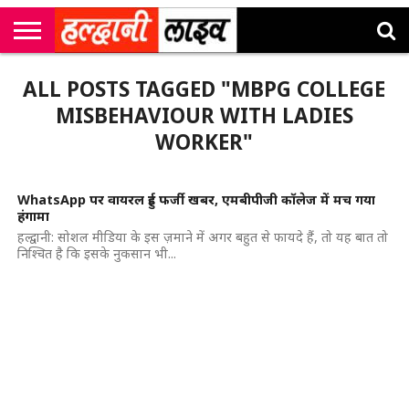
राष्ट्रीय
सी
उत्तराखंड
खेल
मनोरंजन
सम्पादकीय
जॉब
ALL POSTS TAGGED "MBPG COLLEGE
एम
न्यूज़
अलर्ट्स
कॉर्नर
MISBEHAVIOUR WITH LADIES
WORKER"
WhatsApp पर वायरल हुई फर्जी खबर, एमबीपीजी कॉलेज में मच गया
हंगामा
हल्द्वानी: सोशल मीडिया के इस ज़माने में अगर बहुत से फायदे हैं, तो यह बात तो
निश्चित है कि इसके नुकसान भी...